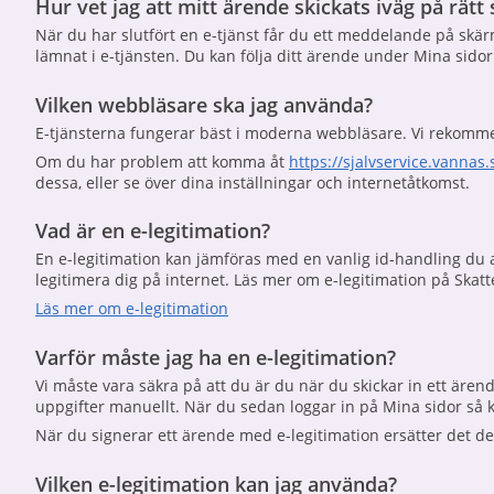
Hur vet jag att mitt ärende skickats iväg på rätt 
När du har slutfört en e-tjänst får du ett meddelande på skä
lämnat i e-tjänsten. Du kan följa ditt ärende under Mina sid
Vilken webbläsare ska jag använda?
E-tjänsterna fungerar bäst i moderna webbläsare. Vi rekommen
Om du har problem att komma åt
https://sjalvservice.vannas.
dessa, eller se över dina inställningar och internetåtkomst.
Vad är en e-legitimation?
En e-legitimation kan jämföras med en vanlig id-handling du 
legitimera dig på internet. Läs mer om e-legitimation på Skat
Läs mer om e-legitimation
Varför måste jag ha en e-legitimation?
Vi måste vara säkra på att du är du när du skickar in ett ärend
uppgifter manuellt. När du sedan loggar in på Mina sidor så 
När du signerar ett ärende med e-legitimation ersätter det de
Vilken e-legitimation kan jag använda?