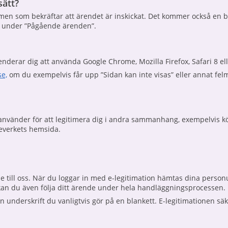
sätt?
rmen som bekräftar att ärendet är inskickat. Det kommer också en b
or under ”Pågående ärenden”.
derar dig att använda Google Chrome, Mozilla Firefox, Safari 8 ell
se,
om du exempelvis får upp ”Sidan kan inte visas” eller annat fe
använder för att legitimera dig i andra sammanhang, exempelvis kör
teverkets hemsida.
e till oss. När du loggar in med e-legitimation hämtas dina personup
kan du även följa ditt ärende under hela handläggningsprocessen.
n underskrift du vanligtvis gör på en blankett. E-legitimationen sä