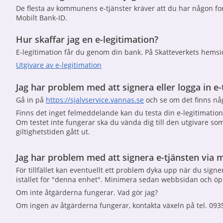
De flesta av kommunens e-tjänster kräver att du har någon form
Mobilt Bank-ID.
Hur skaffar jag en e-legitimation?
E-legitimation får du genom din bank. På Skatteverkets hemsid
Utgivare av e-legitimation
Jag har problem med att signera eller logga in e-
Gå in på
https://sjalvservice.vannas.se
och se om det finns nå
Finns det inget felmeddelande kan du testa din e-legitimatio
Om testet inte fungerar ska du vända dig till den utgivare som u
giltighetstiden gått ut.
Jag har problem med att signera e-tjänsten via m
För tillfället kan eventuellt ett problem dyka upp när du sign
istället för "denna enhet". Minimera sedan webbsidan och öp
Om inte åtgärderna fungerar. Vad gör jag?
Om ingen av åtgärderna fungerar, kontakta växeln på tel. 0935-