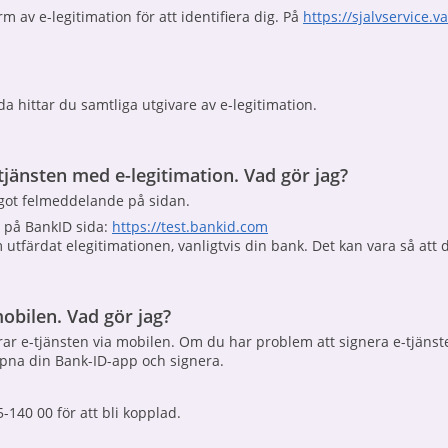
 av e-legitimation för att identifiera dig. På
https://sjalvservice.v
a hittar du samtliga utgivare av e-legitimation.
tjänsten med e-legitimation. Vad gör jag?
got felmeddelande på sidan.
n på BankID sida:
https://test.bankid.com
tfärdat elegitimationen, vanligtvis din bank. Det kan vara så att du 
obilen. Vad gör jag?
erar e-tjänsten via mobilen. Om du har problem att signera e-tjänst
pna din Bank-ID-app och signera.
140 00 för att bli kopplad.