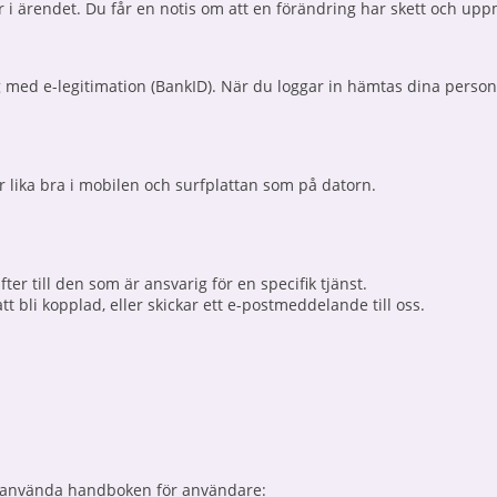
ar i ärendet. Du får en notis om att en förändring har skett och upp
g med e-legitimation (BankID). När du loggar in hämtas dina personu
ar lika bra i mobilen och surfplattan som på datorn.
er till den som är ansvarig för en specifik tjänst.
t bli kopplad, eller skickar ett e-postmeddelande till oss.
 använda handboken för användare: