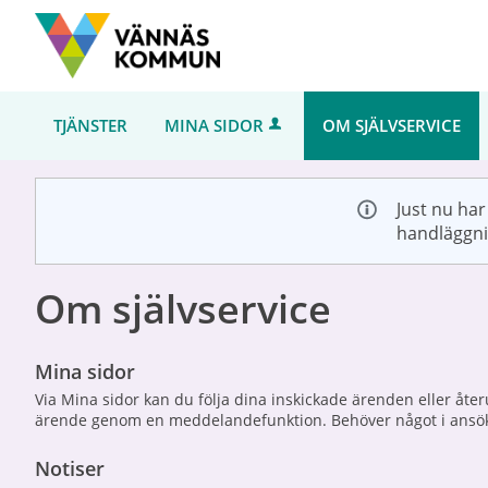
Välkommen
till
Självservice
-
TJÄNSTER
MINA SIDOR
OM SJÄLVSERVICE
Vännäs
kommun
Just nu har
handläggni
Om självservice
Mina sidor
Via Mina sidor kan du följa dina inskickade ärenden eller åte
ärende genom en meddelandefunktion. Behöver något i ansöka
Notiser