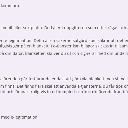
eå kommun)
obil eller surfplatta. Du fyller i uppgifterna som efterfrågas och är
ed e-legitimation. Detta är en säkerhetsåtgärd som säkrar att det en
ligtvis gör på en blankett. I e-tjänster kan bilagor skickas in till
 i på din dator. Blanketten skriver du ut och signerar med din unders
ssa ärenden går fortfarande endast att göra via blankett men vi möj
finns. Det finns flera skäl att använda e-tjänsterna, du får tips om
 tid och lämnar troligtvis in ett komplett och korrekt ärende från
g med e-legitimation.