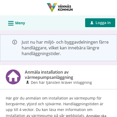
Välkommen
till
Självservice
L
Logga in
Meny
u
-
Vännäs
kommun
Just nu har miljö- och byggavdelningen färre
handläggare, vilket kan innebära längre
handläggningstider.
Anmäla installation av
värmepumpsanläggning
Den här tjänsten kräver inloggning
Här gör du anmälan om installation av värmepump för
bergvärme, ytjord och sjövärme. Handläggningstiden är
upp till 4 veckor. Du kan läsa mer information om
installation av värmepump på vår webbplats.
Anmälan ska