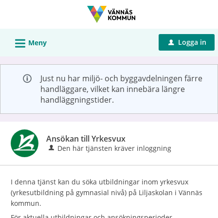
Välkommen
till
Självservice
L
Logga in
Meny
u
-
Vännäs
kommun
Just nu har miljö- och byggavdelningen färre
handläggare, vilket kan innebära längre
handläggningstider.
Ansökan till Yrkesvux
Den här tjänsten kräver inloggning
I denna tjänst kan du söka utbildningar inom yrkesvux
(yrkesutbildning på gymnasial nivå) på Liljaskolan i Vännäs
kommun.
För aktuella utbildningar och ansökningsperioder,