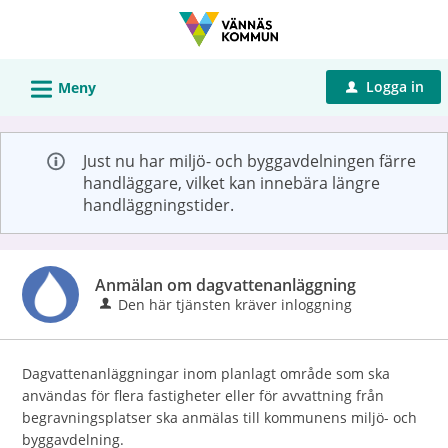
Välkommen
till
Självservice
L
Logga in
Meny
u
-
Vännäs
kommun
Just nu har miljö- och byggavdelningen färre
handläggare, vilket kan innebära längre
handläggningstider.
Anmälan om dagvattenanläggning
Den här tjänsten kräver inloggning
Dagvattenanläggningar inom planlagt område som ska
användas för flera fastigheter eller för avvattning från
begravningsplatser ska anmälas till kommunens miljö- och
byggavdelning.