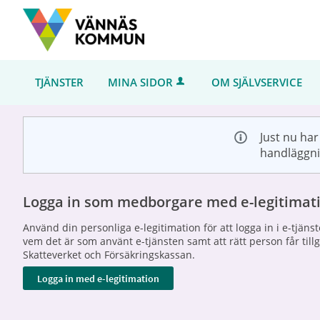
Välkommen
till
Självservice
-
TJÄNSTER
MINA SIDOR
OM SJÄLVSERVICE
Vännäs
kommun
Just nu har
handläggni
Logga in som medborgare med e-legitimat
Använd din personliga e-legitimation för att logga in i e-tjän
vem det är som använt e-tjänsten samt att rätt person får til
Skatteverket och Försäkringskassan.